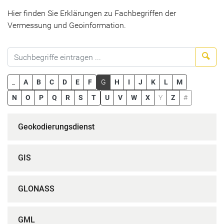
Hier finden Sie Erklärungen zu Fachbegriffen der
Vermessung und Geoinformation.
Suc
_
A
B
C
D
E
F
G
H
I
J
K
L
M
N
O
P
Q
R
S
T
U
V
W
X
Y
Z
#
Geokodierungsdienst
GIS
GLONASS
GML