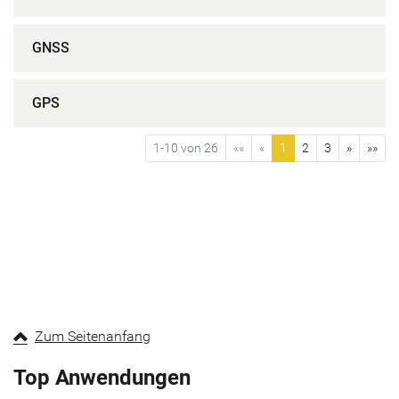
GNSS
GPS
1-10 von 26
««
«
1
2
3
»
»»
Zum Seitenanfang
Top Anwendungen