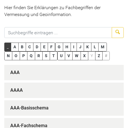
Hier finden Sie Erklärungen zu Fachbegriffen der
Vermessung und Geoinformation.
Suc
_
A
B
C
D
E
F
G
H
I
J
K
L
M
N
O
P
Q
R
S
T
U
V
W
X
Y
Z
#
AAA
AAAA
AAA-Basisschema
AAA-Fachschema