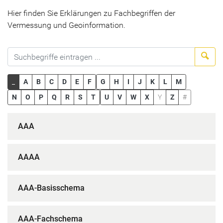
Hier finden Sie Erklärungen zu Fachbegriffen der
Vermessung und Geoinformation.
Suc
_
A
B
C
D
E
F
G
H
I
J
K
L
M
N
O
P
Q
R
S
T
U
V
W
X
Y
Z
#
AAA
AAAA
AAA-Basisschema
AAA-Fachschema