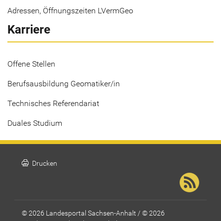
Adressen, Öffnungszeiten LVermGeo
Karriere
Offene Stellen
Berufsausbildung Geomatiker/in
Technisches Referendariat
Duales Studium
print
Drucken
© 2026 Landesportal Sachsen-Anhalt / © 2026