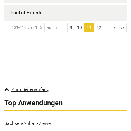
Pool of Experts
101-110 von 145
««
«
...
9
10
11
12
...
»
»»
Zum Seitenanfang
Top Anwendungen
Sachsen-Anhalt-Viewer