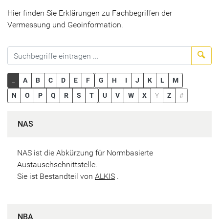
Hier finden Sie Erklärungen zu Fachbegriffen der
Vermessung und Geoinformation.
Suc
_
A
B
C
D
E
F
G
H
I
J
K
L
M
N
O
P
Q
R
S
T
U
V
W
X
Y
Z
#
NAS
NAS ist die Abkürzung für Normbasierte
Austauschschnittstelle.
Sie ist Bestandteil von
ALKIS
.
NBA