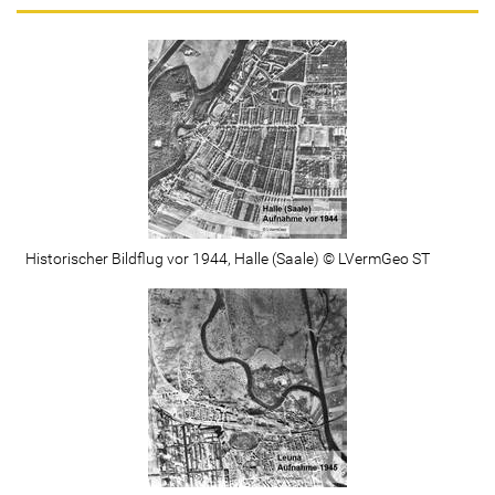
Historischer Bildflug vor 1944, Halle (Saale) © LVermGeo ST