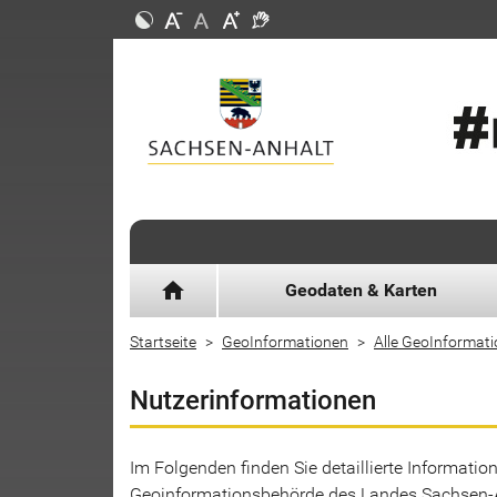
home
Geodaten & Karten
Startseite
GeoInformationen
Alle GeoInformat
Nutzerinformationen
Im Folgenden finden Sie detaillierte Informat
Geoinformationsbehörde des Landes Sachsen-An