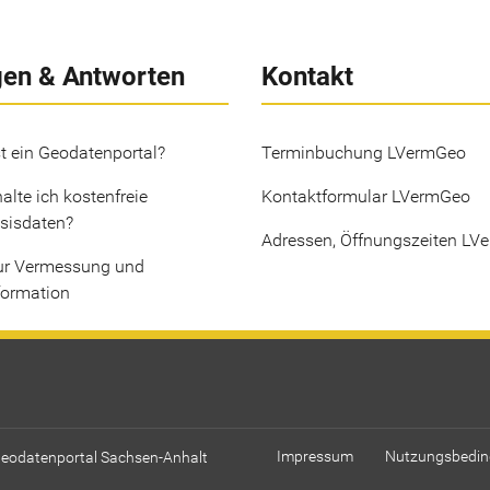
gen & Antworten
Kontakt
t ein Geodatenportal?
Terminbuchung LVermGeo
alte ich kostenfreie
Kontaktformular LVermGeo
sisdaten?
Adressen, Öffnungszeiten LV
ur Vermessung und
formation
Geodatenportal Sachsen-Anhalt
Impressum
Nutzungsbedi