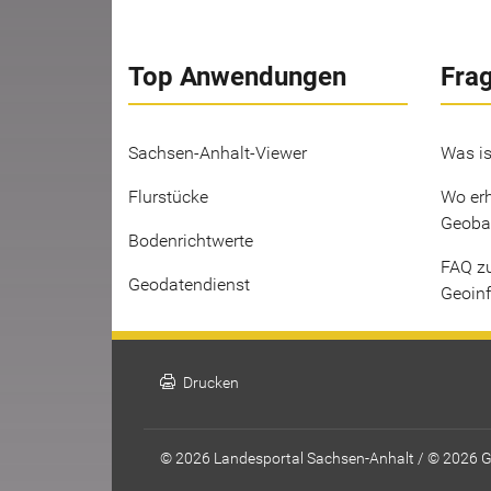
Top Anwendungen
Fra
Sachsen-Anhalt-Viewer
Was is
Flurstücke
Wo erh
Geoba
Bodenrichtwerte
FAQ z
Geodatendienst
Geoin
print
Drucken
© 2026 Landesportal Sachsen-Anhalt / © 2026 