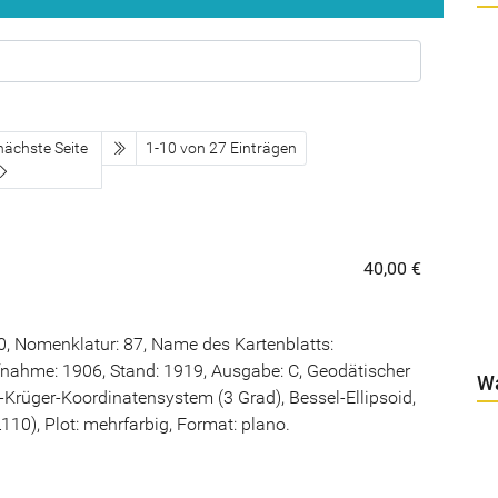
letzte Seite
nächste Seite
1-10 von 27 Einträgen
40,00 €
, Nomenklatur: 87, Name des Kartenblatts:
nahme: 1906, Stand: 1919, Ausgabe: C, Geodätischer
W
rüger-Koordinatensystem (3 Grad), Bessel-Ellipsoid,
0), Plot: mehrfarbig, Format: plano.