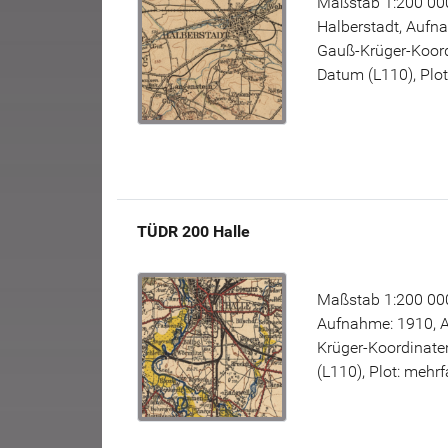
Maßstab 1:200 000
Halberstadt, Aufn
Gauß-Krüger-Koord
Datum (L110), Plot
TÜDR 200 Halle
Maßstab 1:200 000
Aufnahme: 1910, 
Krüger-Koordinate
(L110), Plot: mehrf