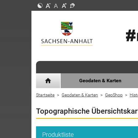
home
Geodaten & Karten
Startseite
Geodaten & Karten
GeoShop
Hist
Topographische Übersichtskar
Produktliste