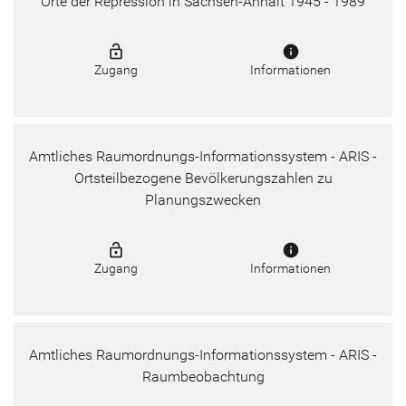
Orte der Repression in Sachsen-Anhalt 1945 - 1989
lock_open
info
Zugang
Informationen
Amtliches Raumordnungs-Informationssystem - ARIS -
Ortsteilbezogene Bevölkerungszahlen zu
Planungszwecken
lock_open
info
Zugang
Informationen
Amtliches Raumordnungs-Informationssystem - ARIS -
Raumbeobachtung