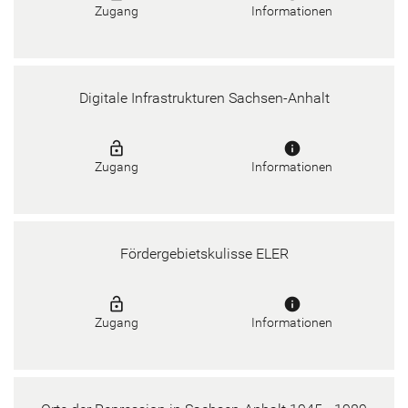
Zugang
Informationen
Digitale Infrastrukturen Sachsen-Anhalt
lock_open
info
Zugang
Informationen
Fördergebietskulisse ELER
lock_open
info
Zugang
Informationen