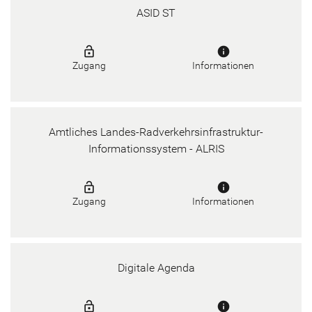
ASID ST
lock_open
info
Zugang
Informationen
Amtliches Landes-Radverkehrsinfrastruktur-
Informationssystem - ALRIS
lock_open
info
Zugang
Informationen
Digitale Agenda
lock_open
info