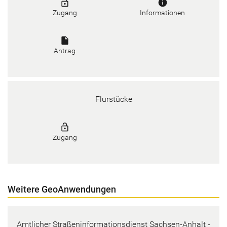
lock_open
info
Zugang
Informationen
insert_drive_file
Antrag
Flurstücke
lock_open
Zugang
Weitere GeoAnwendungen
Amtlicher Straßeninformationsdienst Sachsen-Anhalt -