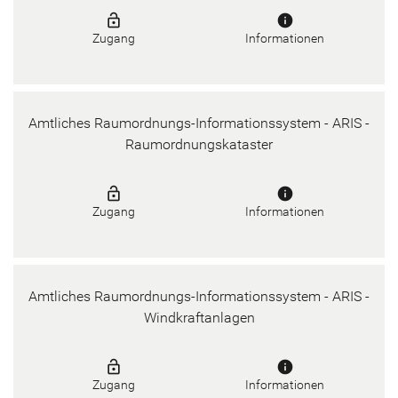
lock_open
info
Zugang
Informationen
Amtliches Raumordnungs-Informationssystem - ARIS -
Raumordnungskataster
lock_open
info
Zugang
Informationen
Amtliches Raumordnungs-Informationssystem - ARIS -
Windkraftanlagen
lock_open
info
Zugang
Informationen