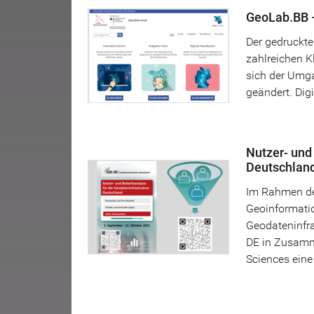
GeoLab.BB 
Der gedruckte
zahlreichen K
sich der Umga
geändert. Digi
Nutzer- und
Deutschlan
Im Rahmen de
Geoinformatio
Geodateninfra
DE in Zusamme
Sciences eine 