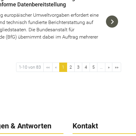
forme Datenbereitstellung
g europäischer Umweltvorgaben erfordert eine
und technisch fundierte Berichterstattung auf
gliedstaaten. Die Bundesanstalt für
e (BfG) übernimmt dabei im Auftrag mehrerer
1-10 von 83
««
«
1
2
3
4
5
...
»
»»
gen & Antworten
Kontakt