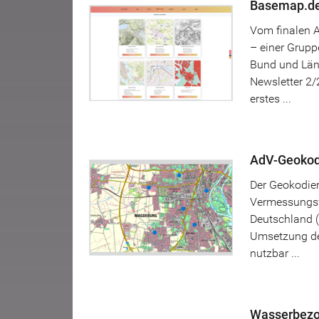
Basemap.de
Vom finalen 
– einer Grupp
Bund und Län
Newsletter 2/
erstes ...
AdV-Geokod
Der Geokodier
Vermessungsv
Deutschland (
Umsetzung de
nutzbar ...
Wasserbezo