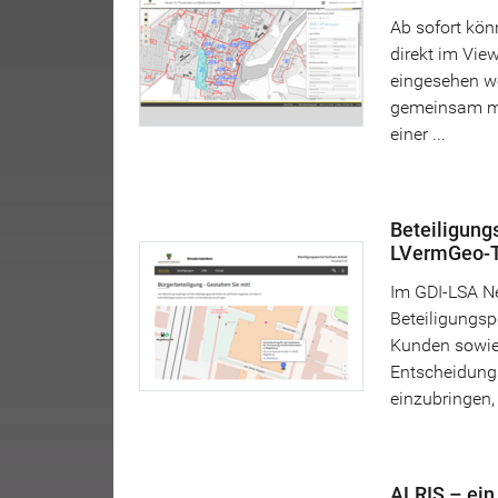
Ab sofort kön
direkt im Vie
eingesehen we
gemeinsam mi
einer ...
Beteiligungs
LVermGeo-Te
Im GDI-LSA Ne
Beteiligungsp
Kunden sowie 
Entscheidung
einzubringen, 
ALRIS – ein 