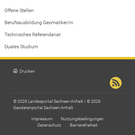
Offene Stellen
Berufsausbildung Geomatiker/in
Technisches Referendariat
Duales Studium
print
Drucken
© 2026 Landesportal Sachsen-Anhalt / © 2026
Geodatenportal Sachsen-Anhalt
Impressum
Nutzungsbedingungen
Datenschutz
Barrierefreiheit