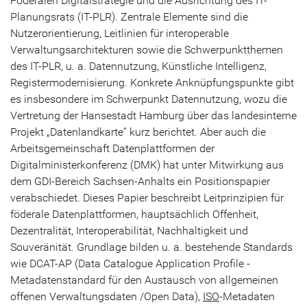
Föderalen Digitalstrategie und die Ausrichtung des IT-
Planungsrats (IT-PLR). Zentrale Elemente sind die
Nutzerorientierung, Leitlinien für interoperable
Verwaltungsarchitekturen sowie die Schwerpunktthemen
des IT-PLR, u. a. Datennutzung, Künstliche Intelligenz,
Registermodernisierung. Konkrete Anknüpfungspunkte gibt
es insbesondere im Schwerpunkt Datennutzung, wozu die
Vertretung der Hansestadt Hamburg über das landesinterne
Projekt „Datenlandkarte“ kurz berichtet. Aber auch die
Arbeitsgemeinschaft Datenplattformen der
Digitalministerkonferenz (DMK) hat unter Mitwirkung aus
dem GDI-Bereich Sachsen-Anhalts ein Positionspapier
verabschiedet. Dieses Papier beschreibt Leitprinzipien für
föderale Datenplattformen, hauptsächlich Offenheit,
Dezentralität, Interoperabilität, Nachhaltigkeit und
Souveränität. Grundlage bilden u. a. bestehende Standards
wie DCAT-AP (Data Catalogue Application Profile -
Metadatenstandard für den Austausch von allgemeinen
offenen Verwaltungsdaten /Open Data),
ISO
-Metadaten