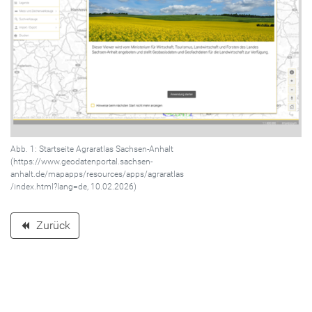
Abb. 1: Startseite Agraratlas Sachsen-Anhalt
(https://www.geodatenportal.sachsen-
anhalt.de/mapapps/resources/apps/agraratlas
/index.html?lang=de, 10.02.2026)
Zurück
backward