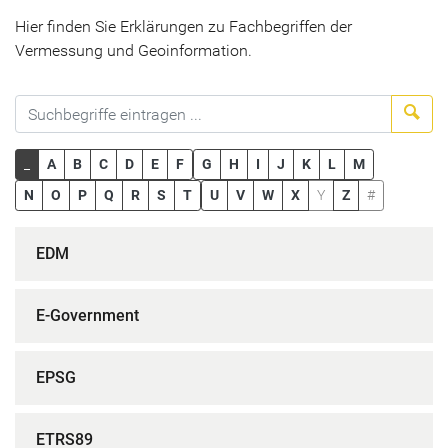
Hier finden Sie Erklärungen zu Fachbegriffen der
Vermessung und Geoinformation.
Suc
_
A
B
C
D
E
F
G
H
I
J
K
L
M
N
O
P
Q
R
S
T
U
V
W
X
Y
Z
#
EDM
E-Government
EPSG
ETRS89