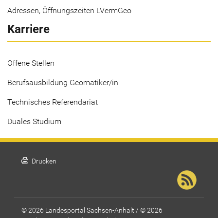
Adressen, Öffnungszeiten LVermGeo
Karriere
Offene Stellen
Berufsausbildung Geomatiker/in
Technisches Referendariat
Duales Studium
print
Drucken
© 2026 Landesportal Sachsen-Anhalt / © 2026