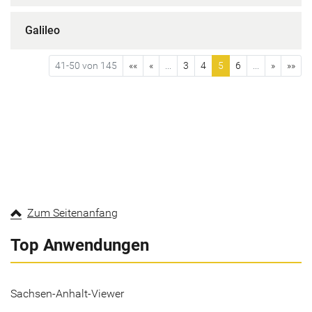
Galileo
41-50 von 145
««
«
...
3
4
5
6
...
»
»»
Zum Seitenanfang
Top Anwendungen
Sachsen-Anhalt-Viewer