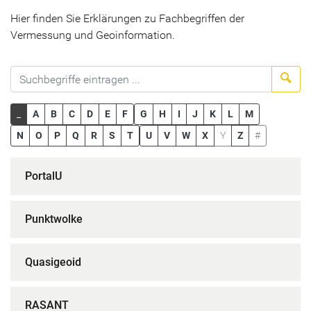
Hier finden Sie Erklärungen zu Fachbegriffen der
Vermessung und Geoinformation.
Suc
_
A
B
C
D
E
F
G
H
I
J
K
L
M
N
O
P
Q
R
S
T
U
V
W
X
Y
Z
#
PortalU
Punktwolke
Quasigeoid
RASANT