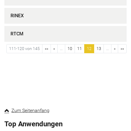
RINEX
RTCM
111-120 von 145
««
«
...
10
11
12
13
...
»
»»
Zum Seitenanfang
Top Anwendungen