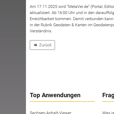
Am 17.11.2025 wird "MetaVer.de" (Portal, Edito
aktualisiert. Ab 16:00 Uhr und in den darauff
Erreichbarkeit kommen. Damit verbunden kann
in der Rubrik Geodaten & Karten im Geodatenp
Verständnis.
Zurück
backward
Top Anwendungen
Fra
Sachsen-Anhalt-Viewer
Was is