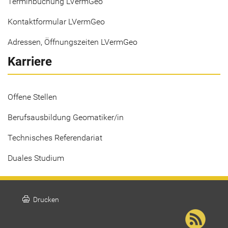
Terminbuchung LVermGeo
Kontaktformular LVermGeo
Adressen, Öffnungszeiten LVermGeo
Karriere
Offene Stellen
Berufsausbildung Geomatiker/in
Technisches Referendariat
Duales Studium
print
Drucken