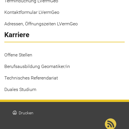
Terminbuchung LVermGeo
Kontaktformular LVermGeo
Adressen, Öffnungszeiten LVermGeo
Karriere
Offene Stellen
Berufsausbildung Geomatiker/in
Technisches Referendariat
Duales Studium
print
Drucken