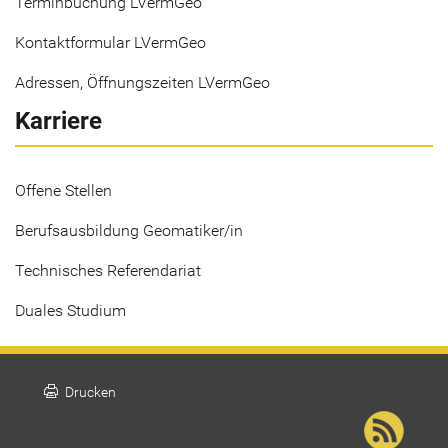
Terminbuchung LVermGeo
Kontaktformular LVermGeo
Adressen, Öffnungszeiten LVermGeo
Karriere
Offene Stellen
Berufsausbildung Geomatiker/in
Technisches Referendariat
Duales Studium
print
Drucken