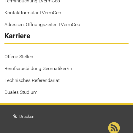
Terminbuchung LVermGeo
Kontaktformular LVermGeo
Adressen, Öffnungszeiten LVermGeo
Karriere
Offene Stellen
Berufsausbildung Geomatiker/in
Technisches Referendariat
Duales Studium
print
Drucken