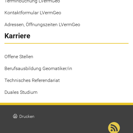
Terminbuchung LVermGeo
Kontaktformular LVermGeo
Adressen, Öffnungszeiten LVermGeo
Karriere
Offene Stellen
Berufsausbildung Geomatiker/in
Technisches Referendariat
Duales Studium
print
Drucken