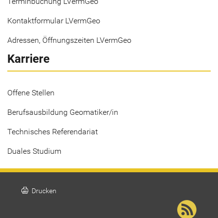
Terminbuchung LVermGeo
Kontaktformular LVermGeo
Adressen, Öffnungszeiten LVermGeo
Karriere
Offene Stellen
Berufsausbildung Geomatiker/in
Technisches Referendariat
Duales Studium
print
Drucken