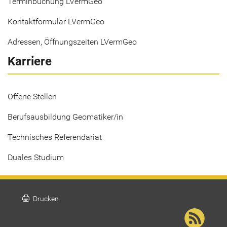
Terminbuchung LVermGeo
Kontaktformular LVermGeo
Adressen, Öffnungszeiten LVermGeo
Karriere
Offene Stellen
Berufsausbildung Geomatiker/in
Technisches Referendariat
Duales Studium
print
Drucken