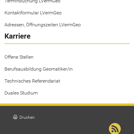
Terminbuchung LVermGeo
Kontaktformular LVermGeo
Adressen, Öffnungszeiten LVermGeo
Karriere
Offene Stellen
Berufsausbildung Geomatiker/in
Technisches Referendariat
Duales Studium
print
Drucken