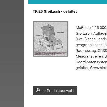
TK 25 Groitzsch - gefaltet
Maßstab 1:25 000,
Groitzsch, Auflagej
(Preußische Lande
geographischer Lä
Raumbezug: GRS80
Meridianstreifen, 
Koordinatensystem 
gefaltet, Grenzbla
zur Produktauswahl