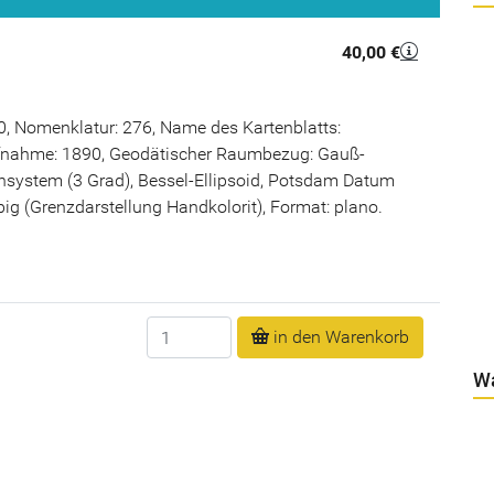
40,00 €
, Nomenklatur: 276, Name des Kartenblatts:
fnahme: 1890, Geodätischer Raumbezug: Gauß-
nsystem (3 Grad), Bessel-Ellipsoid, Potsdam Datum
rbig (Grenzdarstellung Handkolorit), Format: plano.
Anzahl
in den Warenkorb
W