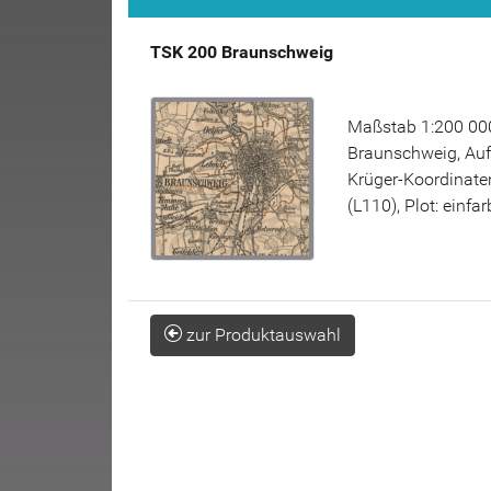
TSK 200 Braunschweig
Maßstab 1:200 000
Braunschweig, Au
Krüger-Koordinate
(L110), Plot: einfa
zur Produktauswahl