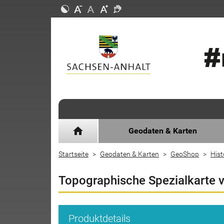
home
Geodaten & Karten
Startseite
Geodaten & Karten
GeoShop
Hist
Topographische Spezialkarte 
Produktdetails