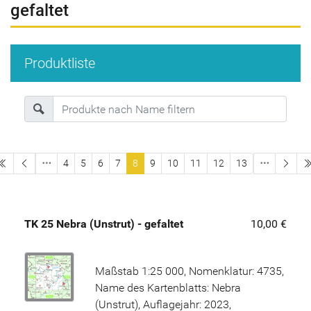
gefaltet
Produktliste
erste Seite
4
5
6
7
8
9
10
11
12
13
TK 25 Nebra (Unstrut) - gefaltet
10,00 €
Maßstab 1:25 000, Nomenklatur: 4735,
Name des Kartenblatts: Nebra
(Unstrut), Auflagejahr: 2023,