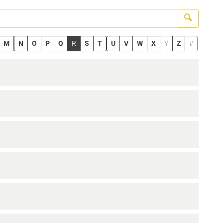
Suchen
M
N
O
P
Q
R
S
T
U
V
W
X
Y
Z
#