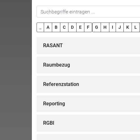
_
A
B
C
D
E
F
G
H
I
J
K
L
RASANT
Raumbezug
Referenzstation
Reporting
RGBI