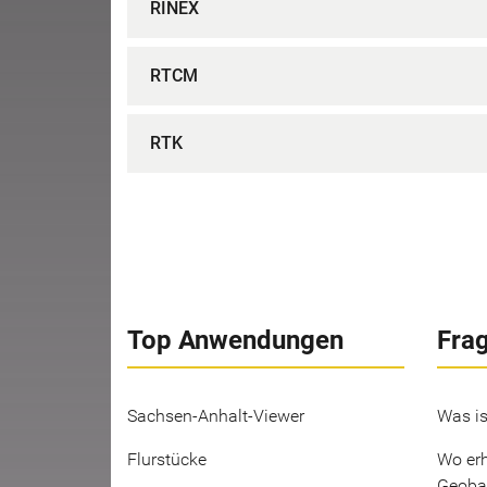
RINEX
RTCM
RTK
Top Anwendungen
Fra
Sachsen-Anhalt-Viewer
Was is
Flurstücke
Wo erh
Geoba