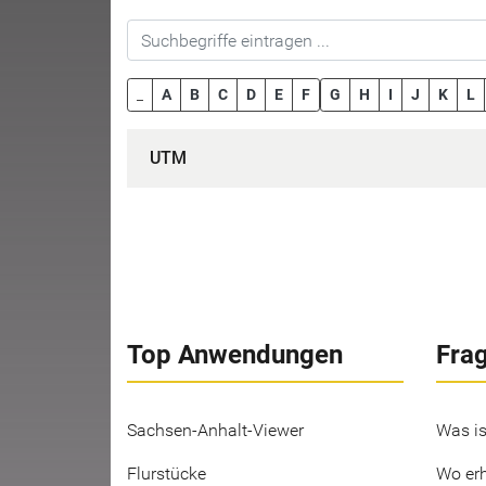
_
A
B
C
D
E
F
G
H
I
J
K
L
UTM
Top Anwendungen
Fra
Sachsen-Anhalt-Viewer
Was is
Flurstücke
Wo erh