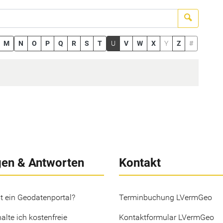
Suchen
M
N
O
P
Q
R
S
T
U
V
W
X
Y
Z
#
gen & Antworten
Kontakt
t ein Geodatenportal?
Terminbuchung LVermGeo
alte ich kostenfreie
Kontaktformular LVermGeo