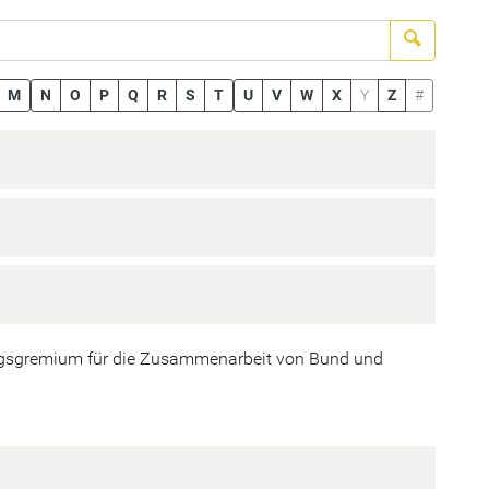
Suchen
M
N
O
P
Q
R
S
T
U
V
W
X
Y
Z
#
rungsgremium für die Zusammenarbeit von Bund und