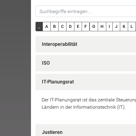
_
A
B
C
D
E
F
G
H
I
J
K
L
Interoperabilität
ISO
IT-Planungsrat
Der IT-Planungsrat ist das zentrale Steue
Ländern in der Informationstechnik (IT).
Justieren