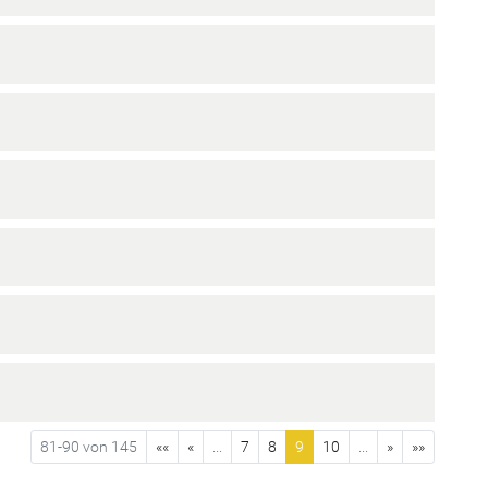
81-90 von 145
««
«
...
7
8
9
10
...
»
»»