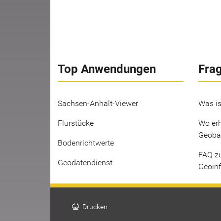
Top Anwendungen
Fra
Sachsen-Anhalt-Viewer
Was is
Flurstücke
Wo erh
Geoba
Bodenrichtwerte
FAQ z
Geodatendienst
Geoin
print
Drucken