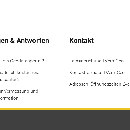
gen & Antworten
Kontakt
t ein Geodatenportal?
Terminbuchung LVermGeo
alte ich kostenfreie
Kontaktformular LVermGeo
sisdaten?
Adressen, Öffnungszeiten LV
ur Vermessung und
formation