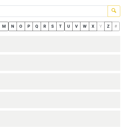
Suchen
M
N
O
P
Q
R
S
T
U
V
W
X
Y
Z
#