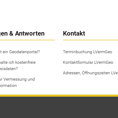
gen & Antworten
Kontakt
t ein Geodatenportal?
Terminbuchung LVermGeo
alte ich kostenfreie
Kontaktformular LVermGeo
sisdaten?
Adressen, Öffnungszeiten LV
ur Vermessung und
formation