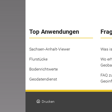
Top Anwendungen
Fra
Sachsen-Anhalt-Viewer
Was is
Flurstücke
Wo erh
Geoba
Bodenrichtwerte
FAQ z
Geodatendienst
Geoin
print
Drucken