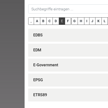
_
A
B
C
D
E
F
G
H
I
J
K
L
EDBS
EDM
E-Government
EPSG
ETRS89