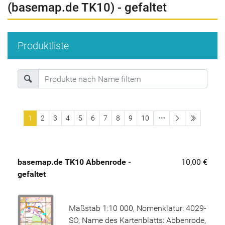
(basemap.de TK10) - gefaltet
Produktliste
letzte Sei
1
2
3
4
5
6
7
8
9
10
basemap.de TK10 Abbenrode -
10,00 €
gefaltet
Maßstab 1:10 000, Nomenklatur: 4029-
SO, Name des Kartenblatts: Abbenrode,