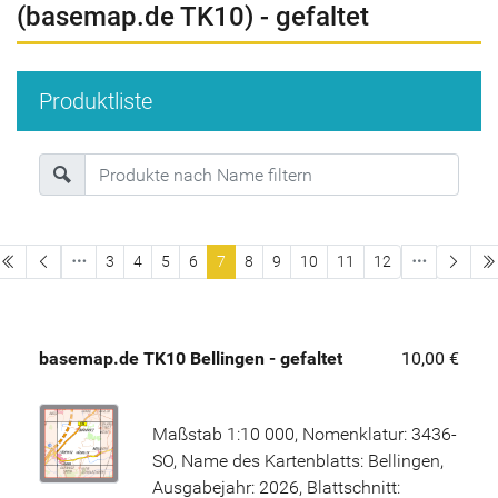
(basemap.de TK10) - gefaltet
Produktliste
erste Seite
3
4
5
6
7
8
9
10
11
12
basemap.de TK10 Bellingen - gefaltet
10,00 €
Maßstab 1:10 000, Nomenklatur: 3436-
SO, Name des Kartenblatts: Bellingen,
Ausgabejahr: 2026, Blattschnitt: