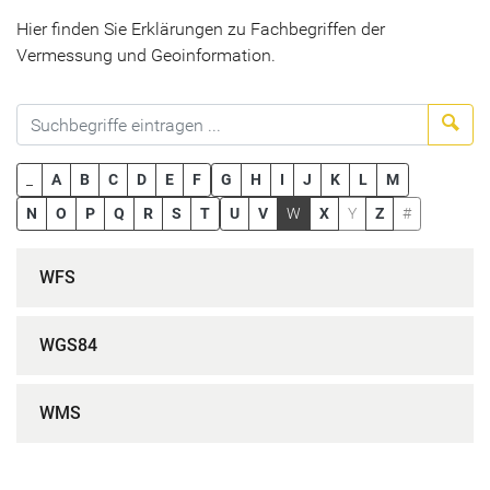
Hier finden Sie Erklärungen zu Fachbegriffen der
Vermessung und Geoinformation.
Suc
_
A
B
C
D
E
F
G
H
I
J
K
L
M
N
O
P
Q
R
S
T
U
V
W
X
Y
Z
#
WFS
WGS84
WMS