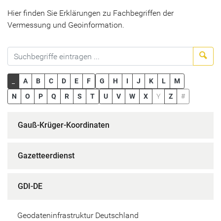
Hier finden Sie Erklärungen zu Fachbegriffen der
Vermessung und Geoinformation.
Suc
_
A
B
C
D
E
F
G
H
I
J
K
L
M
N
O
P
Q
R
S
T
U
V
W
X
Y
Z
#
Gauß-Krüger-Koordinaten
Gazetteerdienst
GDI-DE
Geodateninfrastruktur Deutschland