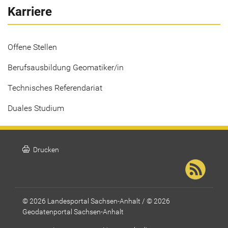
Karriere
Offene Stellen
Berufsausbildung Geomatiker/in
Technisches Referendariat
Duales Studium
print
Drucken
© 2026 Landesportal Sachsen-Anhalt / © 2026
Geodatenportal Sachsen-Anhalt