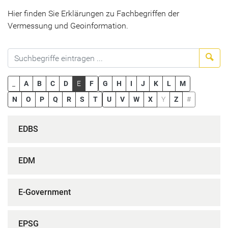
Hier finden Sie Erklärungen zu Fachbegriffen der
Vermessung und Geoinformation.
Suc
_
A
B
C
D
E
F
G
H
I
J
K
L
M
N
O
P
Q
R
S
T
U
V
W
X
Y
Z
#
EDBS
EDM
E-Government
EPSG