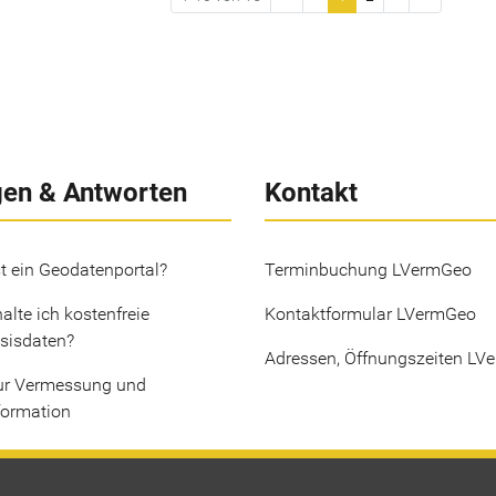
gen & Antworten
Kontakt
t ein Geodatenportal?
Terminbuchung LVermGeo
alte ich kostenfreie
Kontaktformular LVermGeo
sisdaten?
Adressen, Öffnungszeiten LV
ur Vermessung und
formation