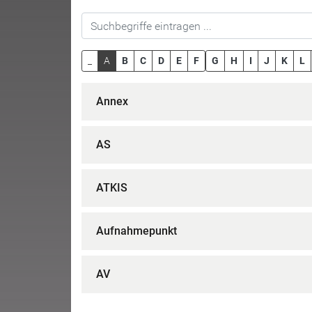
_
A
B
C
D
E
F
G
H
I
J
K
L
Annex
AS
ATKIS
Aufnahmepunkt
AV