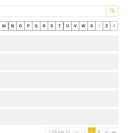
Suchen
M
N
O
P
Q
R
S
T
U
V
W
X
Y
Z
#
1-10 von 15
««
«
1
2
»
»»