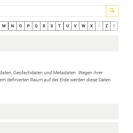
Suchen
M
N
O
P
Q
R
S
T
U
V
W
X
Y
Z
#
daten, Geofachdaten und Metadaten. Wegen ihrer
nem definierten Raum auf der Erde werden diese Daten