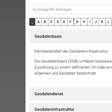
_
A
B
C
D
E
F
G
H
I
J
K
L
Geodatenbasis
Kernbestandteil der Geodateninfrastruktur.
Die Geodatenbasis (GDB) umfasst Geobasis
Zuordnung zu einem definierten Ort oder ei
allgemein als Geodaten bezeichnet.
Geodatendienst
Geodateninfrastruktur