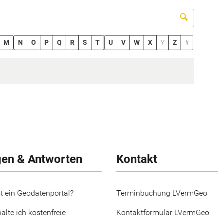
Suchen
M
N
O
P
Q
R
S
T
U
V
W
X
Y
Z
#
gen & Antworten
Kontakt
t ein Geodatenportal?
Terminbuchung LVermGeo
alte ich kostenfreie
Kontaktformular LVermGeo