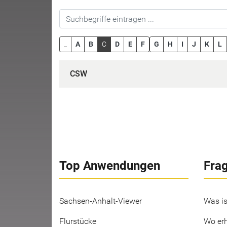
_
A
B
C
D
E
F
G
H
I
J
K
L
CSW
Top Anwendungen
Fra
Sachsen-Anhalt-Viewer
Was is
Flurstücke
Wo erh