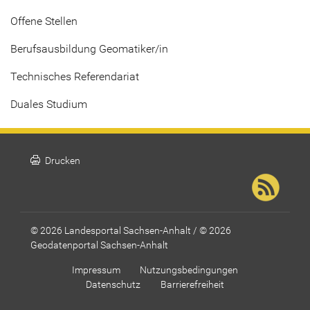
Offene Stellen
Berufsausbildung Geomatiker/in
Technisches Referendariat
Duales Studium
print
Drucken
© 2026 Landesportal Sachsen-Anhalt / © 2026
Geodatenportal Sachsen-Anhalt
Impressum
Nutzungsbedingungen
Datenschutz
Barrierefreiheit