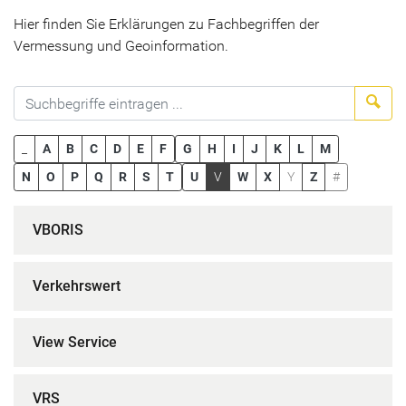
Hier finden Sie Erklärungen zu Fachbegriffen der
Vermessung und Geoinformation.
Suc
_
A
B
C
D
E
F
G
H
I
J
K
L
M
N
O
P
Q
R
S
T
U
V
W
X
Y
Z
#
VBORIS
Verkehrswert
View Service
VRS