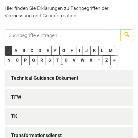
Hier finden Sie Erklärungen zu Fachbegriffen der
Vermessung und Geoinformation.
Suc
_
A
B
C
D
E
F
G
H
I
J
K
L
M
N
O
P
Q
R
S
T
U
V
W
X
Y
Z
#
Technical Guidance Dokument
TFW
TK
Transformationsdienst