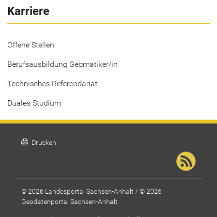
Karriere
Offene Stellen
Berufsausbildung Geomatiker/in
Technisches Referendariat
Duales Studium
print
Drucken
© 2026 Landesportal Sachsen-Anhalt / © 2026
Geodatenportal Sachsen-Anhalt