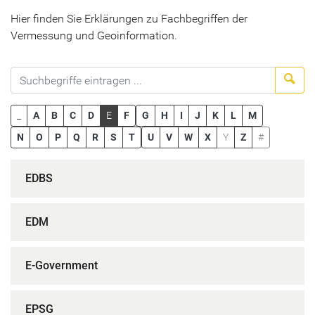
Hier finden Sie Erklärungen zu Fachbegriffen der
Vermessung und Geoinformation.
Suc
_
A
B
C
D
E
F
G
H
I
J
K
L
M
N
O
P
Q
R
S
T
U
V
W
X
Y
Z
#
EDBS
EDM
E-Government
EPSG