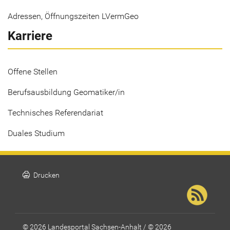
Adressen, Öffnungszeiten LVermGeo
Karriere
Offene Stellen
Berufsausbildung Geomatiker/in
Technisches Referendariat
Duales Studium
print
Drucken
© 2026 Landesportal Sachsen-Anhalt / © 2026