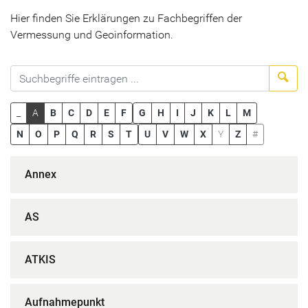
Hier finden Sie Erklärungen zu Fachbegriffen der
Vermessung und Geoinformation.
Suc
_
A
B
C
D
E
F
G
H
I
J
K
L
M
N
O
P
Q
R
S
T
U
V
W
X
Y
Z
#
Annex
AS
ATKIS
Aufnahmepunkt