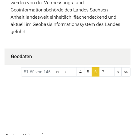
werden von der Vermessungs- und
Geoinformationsbehörde des Landes Sachsen-
Anhalt landesweit einheitlich, flächendeckend und
aktuell im Geobasisinformationssystem des Landes
geführt.
Geodaten
51-60 von 145
««
«
...
4
5
6
7
...
»
»»