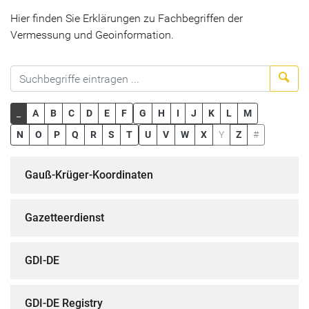
Hier finden Sie Erklärungen zu Fachbegriffen der
Vermessung und Geoinformation.
Suc
_
A
B
C
D
E
F
G
H
I
J
K
L
M
N
O
P
Q
R
S
T
U
V
W
X
Y
Z
#
Gauß-Krüger-Koordinaten
Gazetteerdienst
GDI-DE
GDI-DE Registry