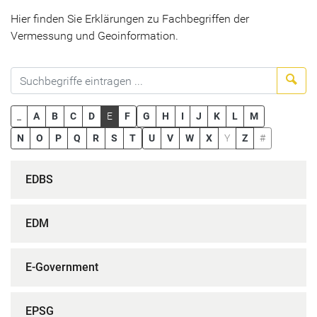
Hier finden Sie Erklärungen zu Fachbegriffen der
Vermessung und Geoinformation.
Suc
_
A
B
C
D
E
F
G
H
I
J
K
L
M
N
O
P
Q
R
S
T
U
V
W
X
Y
Z
#
EDBS
EDM
E-Government
EPSG