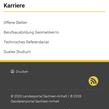
Karriere
Offene Stellen
Berufsausbildung Geomatiker/in
Technisches Referendariat
Duales Studium
print
Drucken
© 2026 Landesportal Sachsen-Anhalt / © 2026
Geodatenportal Sachsen-Anhalt