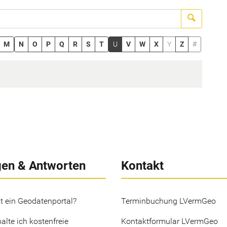
Suchen
M
N
O
P
Q
R
S
T
U
V
W
X
Y
Z
#
gen & Antworten
Kontakt
t ein Geodatenportal?
Terminbuchung LVermGeo
alte ich kostenfreie
Kontaktformular LVermGeo