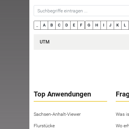
_
A
B
C
D
E
F
G
H
I
J
K
L
UTM
Top Anwendungen
Fra
Sachsen-Anhalt-Viewer
Was is
Flurstücke
Wo erh