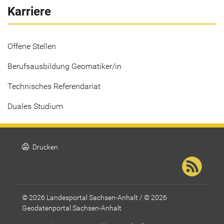
Karriere
Offene Stellen
Berufsausbildung Geomatiker/in
Technisches Referendariat
Duales Studium
print
Drucken
© 2026 Landesportal Sachsen-Anhalt / © 2026
Geodatenportal Sachsen-Anhalt