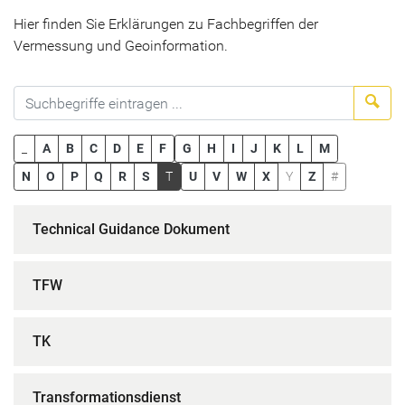
Hier finden Sie Erklärungen zu Fachbegriffen der
Vermessung und Geoinformation.
Suc
_
A
B
C
D
E
F
G
H
I
J
K
L
M
N
O
P
Q
R
S
T
U
V
W
X
Y
Z
#
Technical Guidance Dokument
TFW
TK
Transformationsdienst