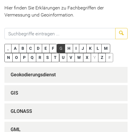
Hier finden Sie Erklärungen zu Fachbegriffen der
Vermessung und Geoinformation.
Suc
_
A
B
C
D
E
F
G
H
I
J
K
L
M
N
O
P
Q
R
S
T
U
V
W
X
Y
Z
#
Geokodierungsdienst
GIS
GLONASS
GML