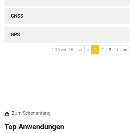
GNSS
GPS
1-10 von 26
««
«
1
2
3
»
»»
Zum Seitenanfang
Top Anwendungen