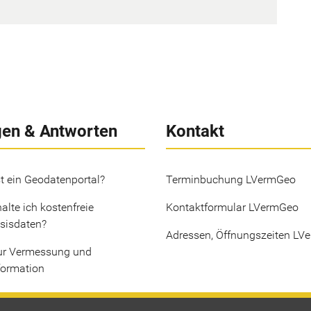
gen & Antworten
Kontakt
t ein Geodatenportal?
Terminbuchung LVermGeo
alte ich kostenfreie
Kontaktformular LVermGeo
sisdaten?
Adressen, Öffnungszeiten LV
ur Vermessung und
formation