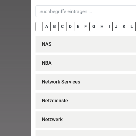
_
A
B
C
D
E
F
G
H
I
J
K
L
NAS
NBA
Network Services
Netzdienste
Netzwerk