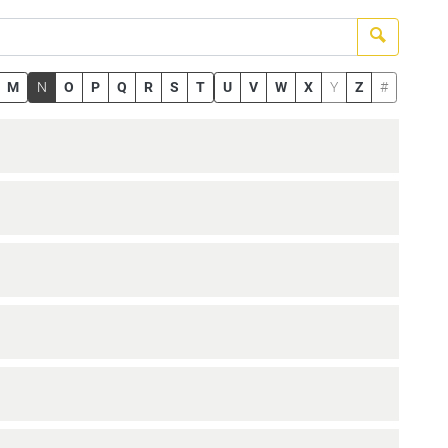
Suchen
M
N
O
P
Q
R
S
T
U
V
W
X
Y
Z
#