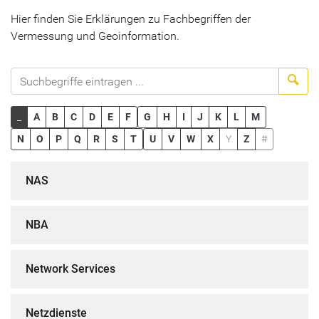
Hier finden Sie Erklärungen zu Fachbegriffen der
Vermessung und Geoinformation.
Suc
_
A
B
C
D
E
F
G
H
I
J
K
L
M
N
O
P
Q
R
S
T
U
V
W
X
Y
Z
#
NAS
NBA
Network Services
Netzdienste