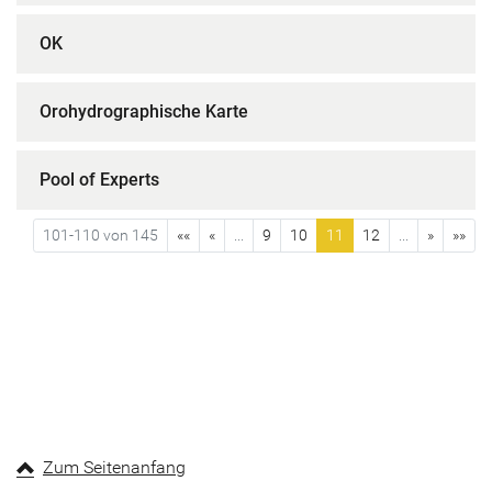
OK
Orohydrographische Karte
Pool of Experts
101-110 von 145
««
«
...
9
10
11
12
...
»
»»
Zum Seitenanfang