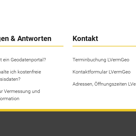
gen & Antworten
Kontakt
t ein Geodatenportal?
Terminbuchung LVermGeo
alte ich kostenfreie
Kontaktformular LVermGeo
sisdaten?
Adressen, Öffnungszeiten LV
ur Vermessung und
formation