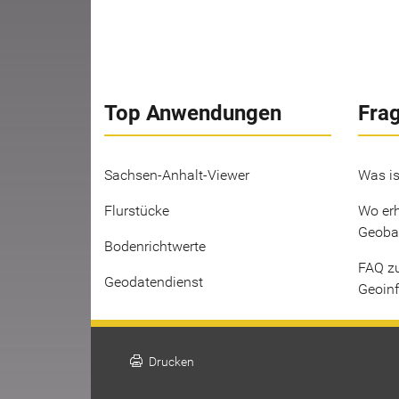
Top Anwendungen
Fra
Sachsen-Anhalt-Viewer
Was is
Flurstücke
Wo erh
Geoba
Bodenrichtwerte
FAQ z
Geodatendienst
Geoin
print
Drucken