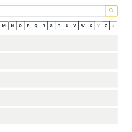
Suchen
M
N
O
P
Q
R
S
T
U
V
W
X
Y
Z
#