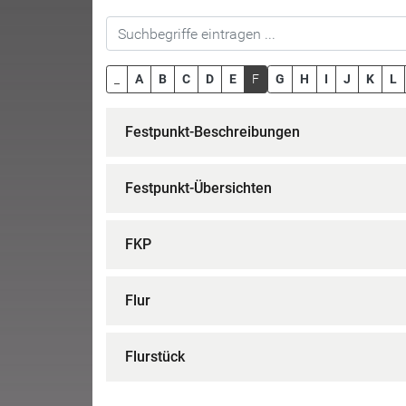
_
A
B
C
D
E
F
G
H
I
J
K
L
Festpunkt-Beschreibungen
Festpunkt-Übersichten
FKP
Flur
Flurstück