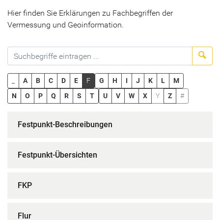
Hier finden Sie Erklärungen zu Fachbegriffen der
Vermessung und Geoinformation.
Suc
_
A
B
C
D
E
F
G
H
I
J
K
L
M
N
O
P
Q
R
S
T
U
V
W
X
Y
Z
#
Festpunkt-Beschreibungen
Festpunkt-Übersichten
FKP
Flur