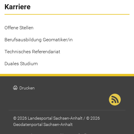
Karriere
Offene Stellen
Berufsausbildung Geomatiker/in
Technisches Referendariat
Duales Studium
print
Drucken
© 2026 Landesportal Sachsen-Anhalt / © 2026
Geodatenportal Sachsen-Anhalt